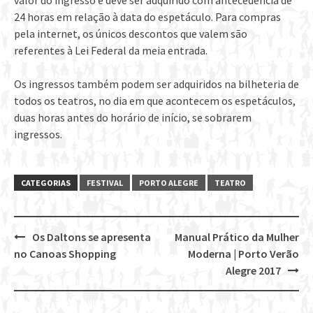
valor do ingresso e deve ser adquirido com antecedência de
24 horas em relação à data do espetáculo. Para compras
pela internet, os únicos descontos que valem são
referentes à Lei Federal da meia entrada.
Os ingressos também podem ser adquiridos na bilheteria de
todos os teatros, no dia em que acontecem os espetáculos,
duas horas antes do horário de início, se sobrarem
ingressos.
CATEGORIAS
FESTIVAL
PORTO ALEGRE
TEATRO
Os Daltons se apresenta
Manual Prático da Mulher
Post
no Canoas Shopping
Moderna | Porto Verão
navigation
Alegre 2017