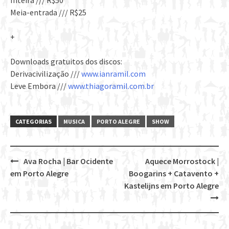
Inteira /// R$50
Meia-entrada /// R$25
+
Downloads gratuitos dos discos:
Derivacivilização ///
www.ianramil.com
Leve Embora ///
www.thiagoramil.com.br
CATEGORIAS
MUSICA
PORTO ALEGRE
SHOW
Ava Rocha | Bar Ocidente
Aquece Morrostock |
Post
em Porto Alegre
Boogarins + Catavento +
navigation
Kastelijns em Porto Alegre