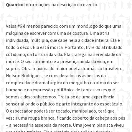
Quanto:
Informações na descrição do evento.
Valsa #6 é menos parecido com um monólogo do que uma
máquina de escrever com uma de costura. Uma atriz
individuada, múltipla, que cabe nela a cidade inteira. Ela é
todo o décor. Ela está morta. Portanto, livre do atribulado
cotidiano, da tortura da vida. Ela trafega na serenidade da
morte. O seu tormento é a presença ainda da vida, em
sopros. Obra máxima do maior poeta dramático brasileiro,
Nelson Rodrigues, se considerados os aspectos da
complexidade dramatúrgica do mergulho na alma do ser
humano e na expressão polifônica de tantas vozes que
somos e desconhecemos. Trata-se de uma experiência
sensorial onde o público é parte integrante do espetáculo.
O espectador poderá ser tocado, manipulado, terá que
vestir uma roupa branca, ficando coberto da cabeça aos pés
– a necessária assepsia da morte. Uma jovem pianista viveu
um sonho trágico. Eis a história que você vai vivenciar.