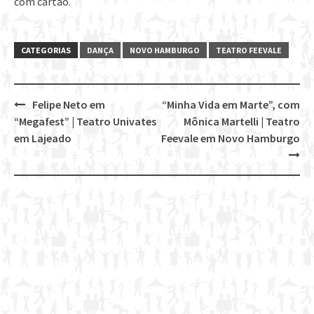
com cartão.
CATEGORIAS
DANÇA
NOVO HAMBURGO
TEATRO FEEVALE
Felipe Neto em
“Minha Vida em Marte”, com
Post
“Megafest” | Teatro Univates
Mônica Martelli | Teatro
navigation
em Lajeado
Feevale em Novo Hamburgo