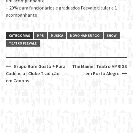
um acompanhante.
– 20% para funcionários e graduados Feevale titular e 1
acompanhante
CATEGORIAS
MPB
MUSICA
NOVO HAMBURGO
SHOW
TEATRO FEEVALE
Grupo Bom Gosto + Pura
The Maine | Teatro AMRIGS
Post
Cadência | Clube Tradição
em Porto Alegre
navigation
em Canoas