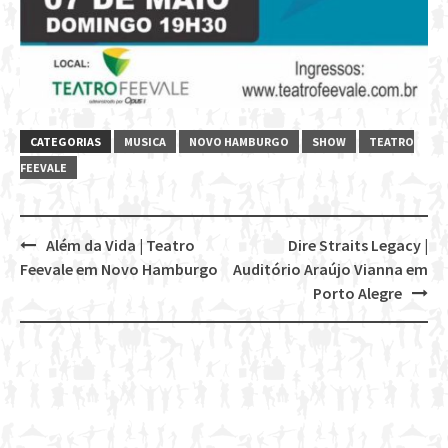
CATEGORIAS
MUSICA
NOVO HAMBURGO
SHOW
TEATRO
FEEVALE
Além da Vida | Teatro
Dire Straits Legacy |
Post
Feevale em Novo Hamburgo
Auditório Araújo Vianna em
navigation
Porto Alegre