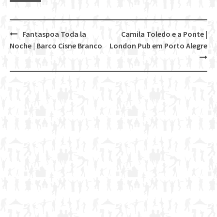
Fantaspoa Toda la
Camila Toledo e a Ponte |
Post
Noche | Barco Cisne Branco
London Pub em Porto Alegre
navigation