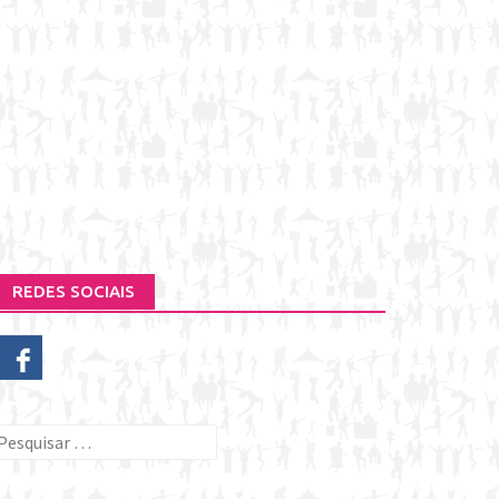
REDES SOCIAIS
esquisar
or: