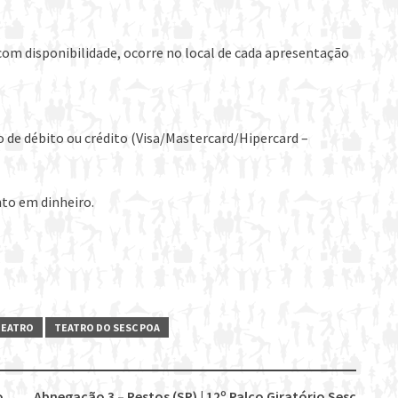
com disponibilidade, ocorre no local de cada apresentação
o de débito ou crédito (Visa/Mastercard/Hipercard –
to em dinheiro.
TEATRO
TEATRO DO SESC POA
o
Abnegação 3 – Restos (SP) | 12º Palco Giratório Sesc