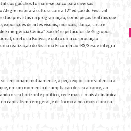
pital dos gaúchos tornam-se palco para diversas
to Alegre respirará cultura com a 12ª edição do Festival
as estão previstas na programação, como peças teatrais que
, exposições de artes visuais, musicais, dança, circo e
de Emergência Cênica”. São 54 espetáculos de 46 grupos,
cional, direto da Bolívia, e outro uma co-produção
 é uma realização do Sistema Fecomércio-RS/Sesc e integra
que se tensionam mutuamente, a peça expõe com violência a
da que, em um momento de ampliação de seu alcance, ao
do o seu horizonte político, cede mais e mais à dinâmica
r no capitalismo em geral, e de forma ainda mais clara na