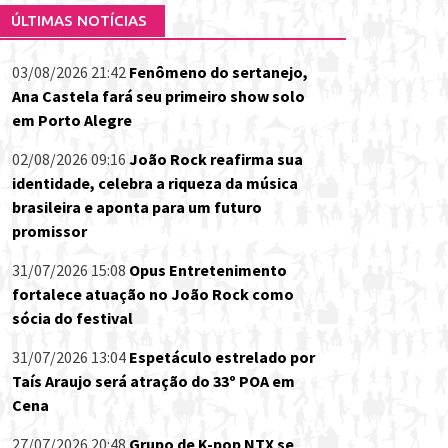
ÚLTIMAS NOTÍCIAS
03/08/2026 21:42
Fenômeno do sertanejo,
Ana Castela fará seu primeiro show solo
em Porto Alegre
02/08/2026 09:16
João Rock reafirma sua
identidade, celebra a riqueza da música
brasileira e aponta para um futuro
promissor
31/07/2026 15:08
Opus Entretenimento
fortalece atuação no João Rock como
sócia do festival
31/07/2026 13:04
Espetáculo estrelado por
Taís Araujo será atração do 33º POA em
Cena
27/07/2026 20:48
Grupo de K-pop NTX se