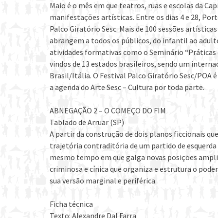
Maio é o mês em que teatros, ruas e escolas da Ca
manifestações artísticas. Entre os dias 4 e 28, Por
Palco Giratório Sesc. Mais de 100 sessões artístic
abrangem a todos os públicos, do infantil ao adulto
atividades formativas como o Seminário “Práticas 
vindos de 13 estados brasileiros, sendo um interna
Brasil/Itália. O Festival Palco Giratório Sesc/POA
a agenda do Arte Sesc – Cultura por toda parte.
ABNEGAÇÃO 2 – O COMEÇO DO FIM
Tablado de Arruar (SP)
A partir da construção de dois planos ficcionais 
trajetória contraditória de um partido de esquer
mesmo tempo em que galga novas posições amplian
criminosa e cínica que organiza e estrutura o pode
sua versão marginal e periférica.
Ficha técnica
Texto: Alexandre Dal Farra