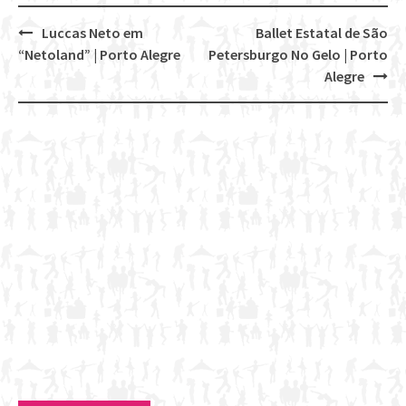
Luccas Neto em
Ballet Estatal de São
Post
“Netoland” | Porto Alegre
Petersburgo No Gelo | Porto
navigation
Alegre