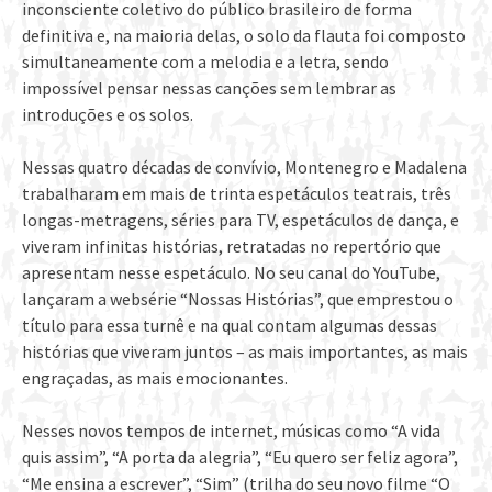
inconsciente coletivo do público brasileiro de forma
definitiva e, na maioria delas, o solo da flauta foi composto
simultaneamente com a melodia e a letra, sendo
impossível pensar nessas canções sem lembrar as
introduções e os solos.
Nessas quatro décadas de convívio, Montenegro e Madalena
trabalharam em mais de trinta espetáculos teatrais, três
longas-metragens, séries para TV, espetáculos de dança, e
viveram infinitas histórias, retratadas no repertório que
apresentam nesse espetáculo. No seu canal do YouTube,
lançaram a websérie “Nossas Histórias”, que emprestou o
título para essa turnê e na qual contam algumas dessas
histórias que viveram juntos – as mais importantes, as mais
engraçadas, as mais emocionantes.
Nesses novos tempos de internet, músicas como “A vida
quis assim”, “A porta da alegria”, “Eu quero ser feliz agora”,
“Me ensina a escrever”, “Sim” (trilha do seu novo filme “O