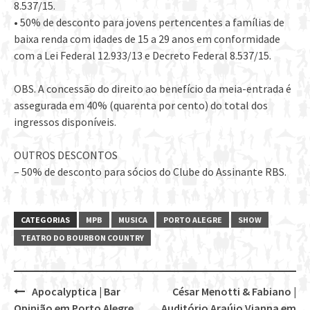
8.537/15.
• 50% de desconto para jovens pertencentes a famílias de
baixa renda com idades de 15 a 29 anos em conformidade
com a Lei Federal 12.933/13 e Decreto Federal 8.537/15.
OBS. A concessão do direito ao benefício da meia-entrada é
assegurada em 40% (quarenta por cento) do total dos
ingressos disponíveis.
OUTROS DESCONTOS
– 50% de desconto para sócios do Clube do Assinante RBS.
CATEGORIAS
MPB
MUSICA
PORTO ALEGRE
SHOW
TEATRO DO BOURBON COUNTRY
Apocalyptica | Bar
César Menotti & Fabiano |
Post
Opinião em Porto Alegre
Auditório Araújo Vianna em