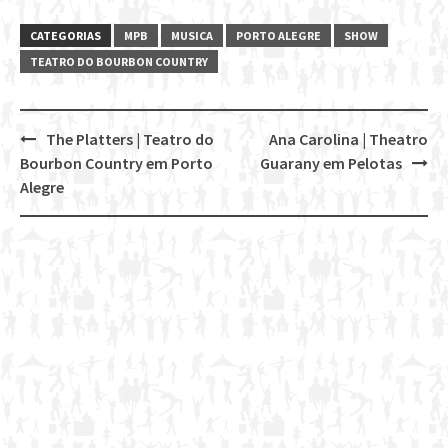
CATEGORIAS
MPB
MUSICA
PORTO ALEGRE
SHOW
TEATRO DO BOURBON COUNTRY
The Platters | Teatro do
Ana Carolina | Theatro
Post
Bourbon Country em Porto
Guarany em Pelotas
navigation
Alegre