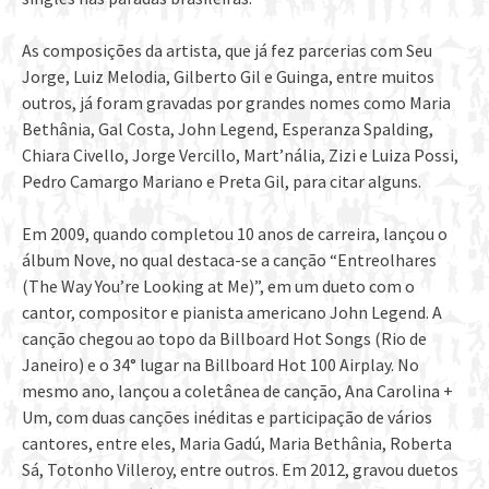
As composições da artista, que já fez parcerias com Seu
Jorge, Luiz Melodia, Gilberto Gil e Guinga, entre muitos
outros, já foram gravadas por grandes nomes como Maria
Bethânia, Gal Costa, John Legend, Esperanza Spalding,
Chiara Civello, Jorge Vercillo, Mart’nália, Zizi e Luiza Possi,
Pedro Camargo Mariano e Preta Gil, para citar alguns.
Em 2009, quando completou 10 anos de carreira, lançou o
álbum Nove, no qual destaca-se a canção “Entreolhares
(The Way You’re Looking at Me)”, em um dueto com o
cantor, compositor e pianista americano John Legend. A
canção chegou ao topo da Billboard Hot Songs (Rio de
Janeiro) e o 34° lugar na Billboard Hot 100 Airplay. No
mesmo ano, lançou a coletânea de canção, Ana Carolina +
Um, com duas canções inéditas e participação de vários
cantores, entre eles, Maria Gadú, Maria Bethânia, Roberta
Sá, Totonho Villeroy, entre outros. Em 2012, gravou duetos