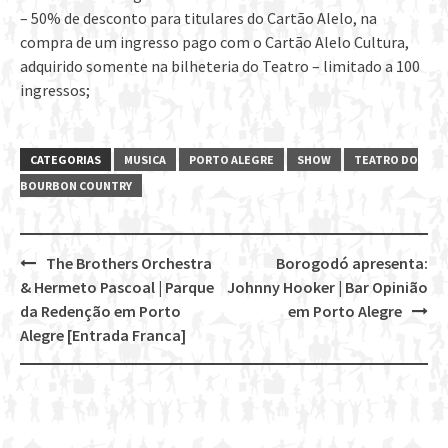
– 50% de desconto para titulares do Cartão Alelo, na
compra de um ingresso pago com o Cartão Alelo Cultura,
adquirido somente na bilheteria do Teatro – limitado a 100
ingressos;
CATEGORIAS
MUSICA
PORTO ALEGRE
SHOW
TEATRO DO
BOURBON COUNTRY
The Brothers Orchestra
Borogodó apresenta:
Post
& Hermeto Pascoal | Parque
Johnny Hooker | Bar Opinião
navigation
da Redenção em Porto
em Porto Alegre
Alegre [Entrada Franca]