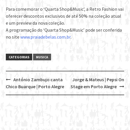
Para comemorar o ‘Quarta Shop&Music’, a Retro Fashion vai
oferecer descontos exclusivos de até 50% na coleção atual
e um preview da nova coleção.
A programação do ‘Quarta Shop&Music’ pode ser conferida
no site
www.praiadebelas.com.br
.
CATEGORIAS
MUSICA
António Zambujo canta
Jorge & Mateus | Pepsi On
Post
Chico Buarque | Porto Alegre
Stage em Porto Alegre
navigation