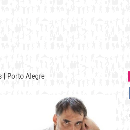
 | Porto Alegre
P
p