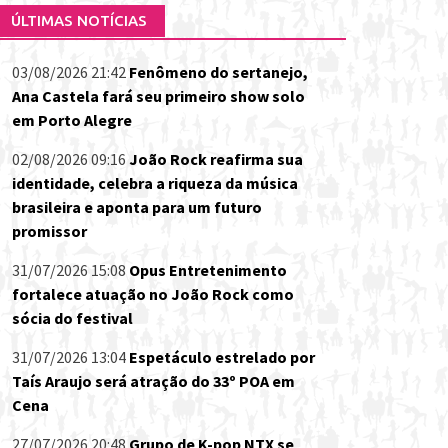
ÚLTIMAS NOTÍCIAS
03/08/2026 21:42
Fenômeno do sertanejo,
Ana Castela fará seu primeiro show solo
em Porto Alegre
02/08/2026 09:16
João Rock reafirma sua
identidade, celebra a riqueza da música
brasileira e aponta para um futuro
promissor
31/07/2026 15:08
Opus Entretenimento
fortalece atuação no João Rock como
sócia do festival
31/07/2026 13:04
Espetáculo estrelado por
Taís Araujo será atração do 33º POA em
Cena
27/07/2026 20:48
Grupo de K-pop NTX se