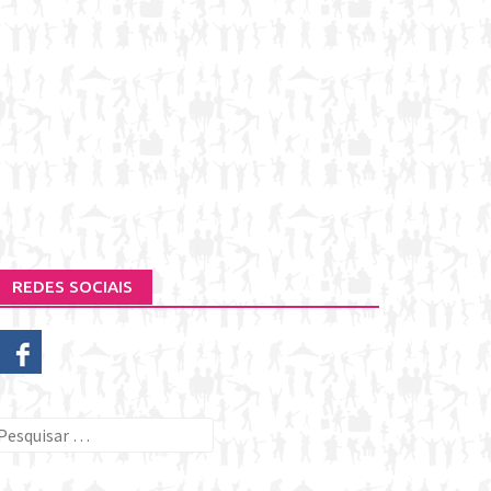
REDES SOCIAIS
esquisar
or: