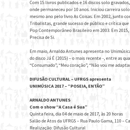
Com 15 livros publicados e 16 discos solo gravados
onde permaneceu por 10 anos. Iniciou carreira so
mesmo ano pelo livro As Coisas. Em 2002, junto c
Tribalistas, grande sucesso de público e crítica 
Pop Contemporâneo Brasileiro em 2003. Em 2015, o 
Precisa de Si.
Em maio, Arnaldo Antunes apresenta no Unimúsica 
do disco Já É (2015) – o mais recente -, entre as qu
“Consumado”, “Meu coração”, “Não vou me adaptar”
DIFUSÃO CULTURAL – UFRGS apresenta
UNIMÚSICA 2017 – “POSEIA, ENTÃO”
ARNALDO ANTUNES
Com o show “A Casa é Sua”
Quinta feira, dia 04 de maio de 2017, às 20 horas
Salão de Atos da UFRGS – Rua Paulo Gama, 110 – 
Realização: Difusão Cultural