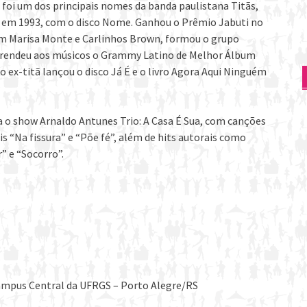
, foi um dos principais nomes da banda paulistana Titãs,
lo em 1993, com o disco Nome. Ganhou o Prêmio Jabuti no
om Marisa Monte e Carlinhos Brown, formou o grupo
que rendeu aos músicos o Grammy Latino de Melhor Álbum
ex-titã lançou o disco Já É e o livro Agora Aqui Ninguém
o show Arnaldo Antunes Trio: A Casa É Sua, com canções
ais “Na fissura” e “Põe fé”, além de hits autorais como
 e “Socorro”.
Campus Central da UFRGS – Porto Alegre/RS