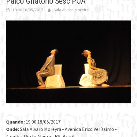
Palco Giratório Sesc POA
19:00 18/05/2017
Sala Álvaro Moreira
Quando:
19:00 18/05/2017
Onde:
Sala Álvaro Moreyra - Avenida Erico Veríssimo -
Azenha, Porto Alegre - RS, Brasil