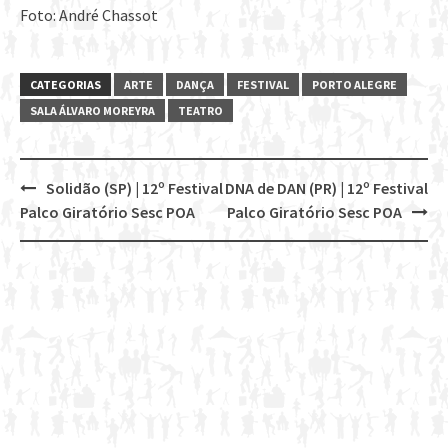
Foto: André Chassot
CATEGORIAS
ARTE
DANÇA
FESTIVAL
PORTO ALEGRE
SALA ÁLVARO MOREYRA
TEATRO
Solidão (SP) | 12º Festival
DNA de DAN (PR) | 12º Festival
Post
Palco Giratório Sesc POA
Palco Giratório Sesc POA
navigation