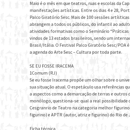
Maio é o mês em que teatros, ruas e escolas da Ca
manifestações artísticas. Entre os dias 4 e 28, Por
Palco Giratório Sesc. Mais de 100 sessões artístic
abrangem a todos os públicos, do infantil ao adulto
atividades formativas como o Seminário “Práticas 
vindos de 13 estados brasileiros, sendo um interna
Brasil/Itália. O Festival Palco Giratório Sesc/POA
a agenda do Arte Sesc – Cultura por toda parte.
SE EU FOSSE IRACEMA
1Comum (RJ)
Se eu fosse Iracema propõe um olhar sobre o univer
sua situação atual. O espetáculo usa referências que
a aspectos como a demarcação de terras e outros d
monólogo, questiona-se: qual a real possibilidade
Cesgranrio de Teatro na categoria melhor figurino
figurino) e APTR (autor, atriz e figurino) do Rio de 
Ficha técnica