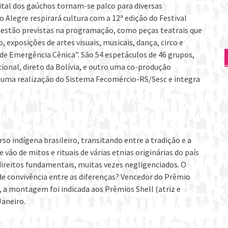
pital dos gaúchos tornam-se palco para diversas
to Alegre respirará cultura com a 12ª edição do Festival
as estão previstas na programação, como peças teatrais que
, exposições de artes visuais, musicais, dança, circo e
de Emergência Cênica”. São 54 espetáculos de 46 grupos,
cional, direto da Bolívia, e outro uma co-produção
 é uma realização do Sistema Fecomércio-RS/Sesc e integra
so indígena brasileiro, transitando entre a tradição e a
 vão de mitos e rituais de várias etnias originárias do país
ireitos fundamentais, muitas vezes negligenciados. O
 de convivência entre as diferenças? Vencedor do Prêmio
, a montagem foi indicada aos Prêmios Shell (atriz e
Janeiro.