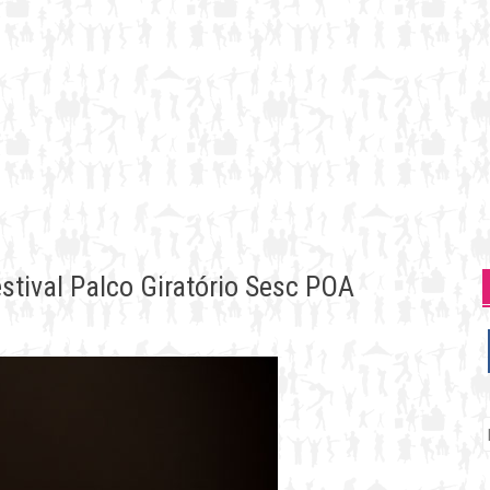
stival Palco Giratório Sesc POA
P
p