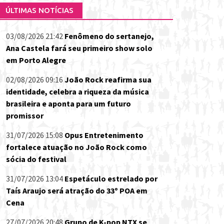
ÚLTIMAS NOTÍCIAS
03/08/2026 21:42
Fenômeno do sertanejo,
Ana Castela fará seu primeiro show solo
em Porto Alegre
02/08/2026 09:16
João Rock reafirma sua
identidade, celebra a riqueza da música
brasileira e aponta para um futuro
promissor
31/07/2026 15:08
Opus Entretenimento
fortalece atuação no João Rock como
sócia do festival
31/07/2026 13:04
Espetáculo estrelado por
Taís Araujo será atração do 33º POA em
Cena
27/07/2026 20:48
Grupo de K-pop NTX se