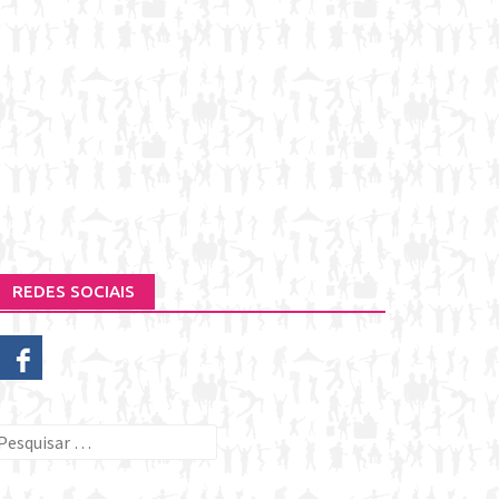
REDES SOCIAIS
esquisar
or: