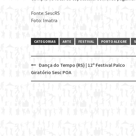
Fonte: SescRS
Foto: Imatra
CATEGORIAS
ARTE
FESTIVAL
PORTO ALEGRE
S
Dança do Tempo (RS) | 12º Festival Palco
Post
Giratório Sesc POA
navigation