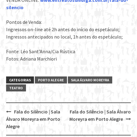
VENDA ONLINE:
www.entreatosdivulga.com.br/fala-do-
silencio
Pontos de Venda:
​Ingressos on-line até 2h antes do início do espetáculo;
Ingressos antecipados no local, 1h antes do espetáculo;
Fonte: Léo Sant’Anna/Cia Rústica
Fotos: Adriana Marchiori
CATEGORIAS
PORTO ALEGRE
SALA ÁLVARO MOREYRA
TEATRO
Fala do Silêncio | Sala
Fala do Silêncio | Sala Álvaro
Post
Álvaro Moreyra em Porto
Moreyra em Porto Alegre
navigation
Alegre