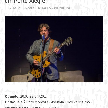
em Porto Alegre
20:00 23/04/2017
Sala Álvaro Moreira
Quando:
20:00 23/04/2017
Onde:
Sala Álvaro Moreyra - Avenida Erico Veríssimo -
Azenha, Porto Alegre - RS, Brasil