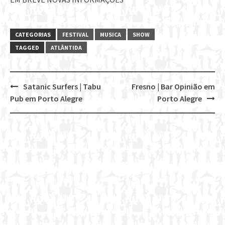
CATEGORIAS
FESTIVAL
MUSICA
SHOW
TAGGED
ATLÂNTIDA
Satanic Surfers | Tabu
Fresno | Bar Opinião em
Post
Pub em Porto Alegre
Porto Alegre
navigation