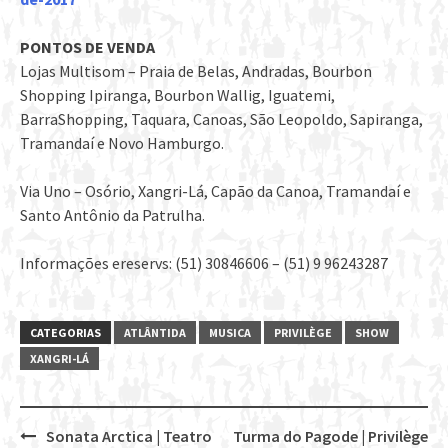
PONTOS DE VENDA
Lojas Multisom – Praia de Belas, Andradas, Bourbon
Shopping Ipiranga, Bourbon Wallig, Iguatemi,
BarraShopping, Taquara, Canoas, São Leopoldo, Sapiranga,
Tramandaí e Novo Hamburgo.
Via Uno – Osório, Xangri-Lá, Capão da Canoa, Tramandaí e
Santo Antônio da Patrulha.
Informações ereservs: (51) 30846606 – (51) 9 96243287
CATEGORIAS
ATLÂNTIDA
MUSICA
PRIVILÈGE
SHOW
XANGRI-LÁ
Sonata Arctica | Teatro
Turma do Pagode | Privilège