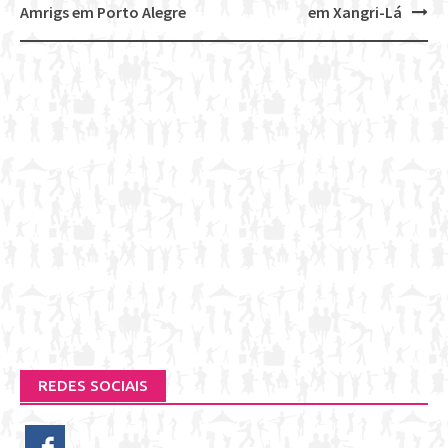
Post
Amrigs em Porto Alegre
em Xangri-Lá
navigation
REDES SOCIAIS