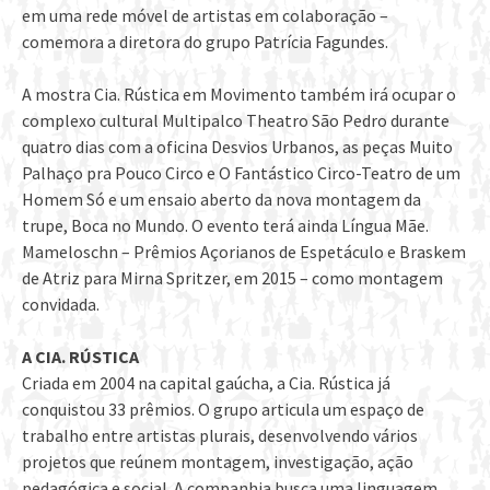
em uma rede móvel de artistas em colaboração –
comemora a diretora do grupo Patrícia Fagundes.
A mostra Cia. Rústica em Movimento também irá ocupar o
complexo cultural Multipalco Theatro São Pedro durante
quatro dias com a oficina Desvios Urbanos, as peças Muito
Palhaço pra Pouco Circo e O Fantástico Circo-Teatro de um
Homem Só e um ensaio aberto da nova montagem da
trupe, Boca no Mundo. O evento terá ainda Língua Mãe.
Mameloschn – Prêmios Açorianos de Espetáculo e Braskem
de Atriz para Mirna Spritzer, em 2015 – como montagem
convidada.
A CIA. RÚSTICA
Criada em 2004 na capital gaúcha, a Cia. Rústica já
conquistou 33 prêmios. O grupo articula um espaço de
trabalho entre artistas plurais, desenvolvendo vários
projetos que reúnem montagem, investigação, ação
pedagógica e social. A companhia busca uma linguagem