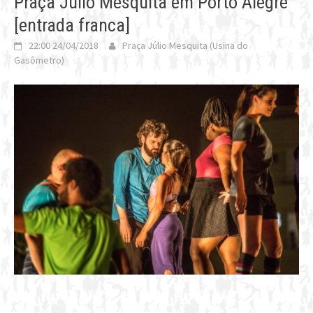
Praça Júlio Mesquita em Porto Alegre
[entrada franca]
22:00 24/04/2018
Praça Júlio Mesquita (Usina do
Gasômetro)