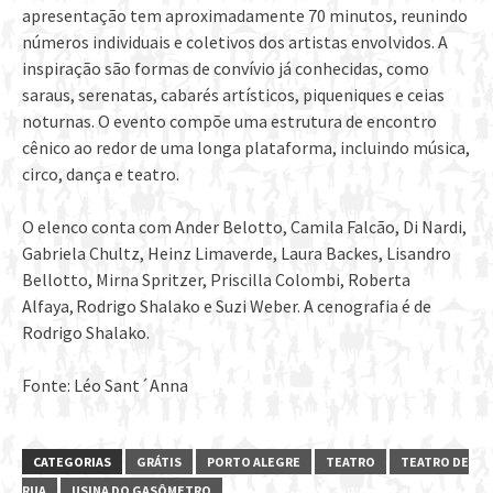
apresentação tem aproximadamente 70 minutos, reunindo
números individuais e coletivos dos artistas envolvidos. A
inspiração são formas de convívio já conhecidas, como
saraus, serenatas, cabarés artísticos, piqueniques e ceias
noturnas. O evento compõe uma estrutura de encontro
cênico ao redor de uma longa plataforma, incluindo música,
circo, dança e teatro.
O elenco conta com Ander Belotto, Camila Falcão, Di Nardi,
Gabriela Chultz, Heinz Limaverde, Laura Backes, Lisandro
Bellotto, Mirna Spritzer, Priscilla Colombi, Roberta
Alfaya, Rodrigo Shalako e Suzi Weber. A cenografia é de
Rodrigo Shalako.
Fonte: Léo Sant´Anna
CATEGORIAS
GRÁTIS
PORTO ALEGRE
TEATRO
TEATRO DE
RUA
USINA DO GASÔMETRO