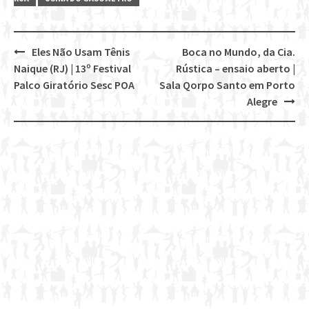
Eles Não Usam Tênis
Boca no Mundo, da Cia.
Post
Naique (RJ) | 13º Festival
Rústica – ensaio aberto |
navigation
Palco Giratório Sesc POA
Sala Qorpo Santo em Porto
Alegre