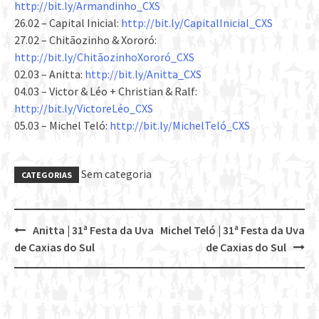
http://bit.ly/Armandinho_CXS
26.02 – Capital Inicial:
http://bit.ly/CapitalInicial_CXS
27.02 – Chitãozinho & Xororó:
http://bit.ly/ChitãozinhoXororó_CXS
02.03 – Anitta:
http://bit.ly/Anitta_CXS
04.03 – Victor & Léo + Christian & Ralf:
http://bit.ly/VictoreLéo_CXS
05.03 – Michel Teló:
http://bit.ly/MichelTeló_CXS
Sem categoria
CATEGORIAS
Anitta | 31ª Festa da Uva
Michel Teló | 31ª Festa da Uva
Post
de Caxias do Sul
de Caxias do Sul
navigation