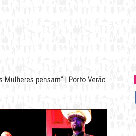
 Mulheres pensam” | Porto Verão
P
p