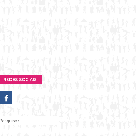
REDES SOCIAIS
esquisar
or: