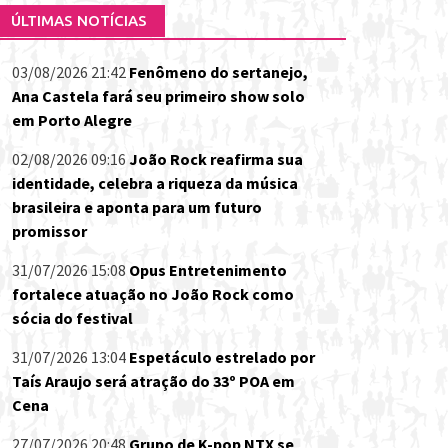
ÚLTIMAS NOTÍCIAS
03/08/2026 21:42
Fenômeno do sertanejo,
Ana Castela fará seu primeiro show solo
em Porto Alegre
02/08/2026 09:16
João Rock reafirma sua
identidade, celebra a riqueza da música
brasileira e aponta para um futuro
promissor
31/07/2026 15:08
Opus Entretenimento
fortalece atuação no João Rock como
sócia do festival
31/07/2026 13:04
Espetáculo estrelado por
Taís Araujo será atração do 33º POA em
Cena
27/07/2026 20:48
Grupo de K-pop NTX se