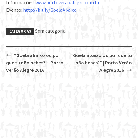
Informações:
www.portoveraoalegre.com.br
Evento:
http://bit.ly/GoelaAbaixo
Sem categoria
CATEGORIAS
“Goela abaixo ou por
“Goela abaixo ou por que tu
Post
que tu não bebes?” | Porto
não bebes?” | Porto Verão
navigation
Verão Alegre 2016
Alegre 2016