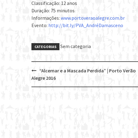
Classificação: 12 anos
Duração: 75 minutos
Informações:
www.portoveraoalegre.com.br
Evento:
http://bit.ly/PVA_AndréDamasceno
Sem categoria
CATEGORIAS
“Alcemar e a Mascada Perdida” | Porto Verão
Post
Alegre 2016
navigation