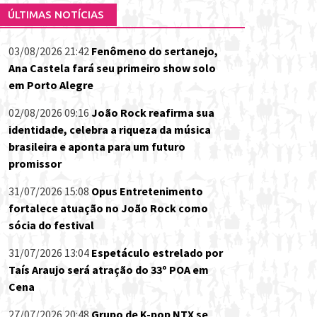
ÚLTIMAS NOTÍCIAS
03/08/2026 21:42
Fenômeno do sertanejo,
Ana Castela fará seu primeiro show solo
em Porto Alegre
02/08/2026 09:16
João Rock reafirma sua
identidade, celebra a riqueza da música
brasileira e aponta para um futuro
promissor
31/07/2026 15:08
Opus Entretenimento
fortalece atuação no João Rock como
sócia do festival
31/07/2026 13:04
Espetáculo estrelado por
Taís Araujo será atração do 33º POA em
Cena
27/07/2026 20:48
Grupo de K-pop NTX se