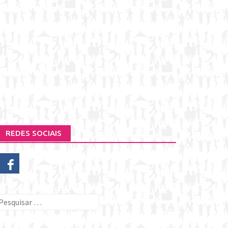
REDES SOCIAIS
esquisar
or: