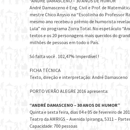
“ANDRÉ DAMASCENO – 30 ANOS DE HUMOR”
André Damasceno é Eng. Civil e Prof. de Matemáti
mestre Chico Anysio na “Escolinha do Professor 
mesmo ano recebeu o prêmio de humorista revelaç
Lula” no programa Zorra Total. No espetáculo “An
textos e os 20 personagens mais queridos do grande
milhões de pessoas em todo o País.
Só falta você . 102,47% Imperdível !
FICHA TÉCNICA
Texto, direção e interpretação: André Damasceno
PORTO VERÃO ALEGRE 2016 apresenta:
“ANDRÉ DAMASCENO – 30 ANOS DE HUMOR”
Quinta e sexta feira, dias 04 e 05 de fevereiro de 201
Teatro da AMRIGS – Avenida Ipiranga, 5311 – Part
Capacidade: 700 pessoas