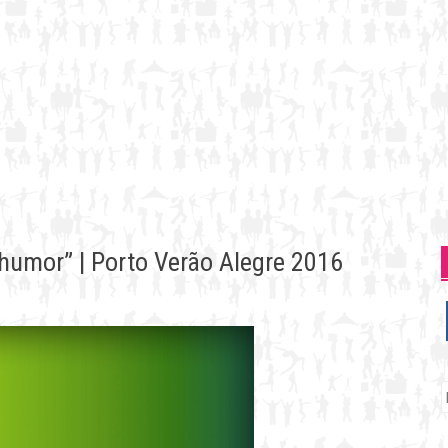
umor” | Porto Verão Alegre 2016
P
p