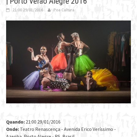
| Porto Verão Alegre 2016
21:00 29/01/2016
Poa Cultura
Quando:
21:00 29/01/2016
Onde:
Teatro Renascença - Avenida Erico Veríssimo -
Azenha, Porto Alegre - RS, Brasil