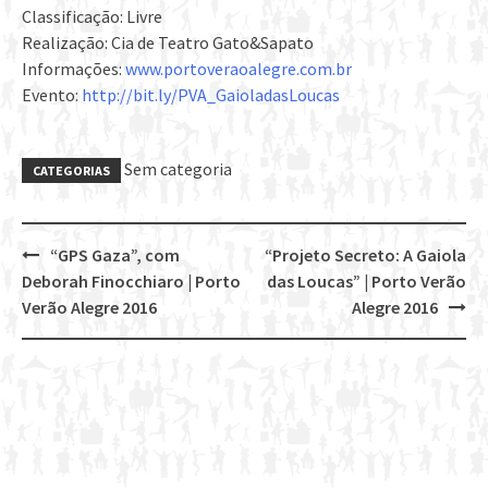
Classificação: Livre
Realização: Cia de Teatro Gato&Sapato
Informações:
www.portoveraoalegre.com.br
Evento:
http://bit.ly/PVA_GaioladasLoucas
Sem categoria
CATEGORIAS
“GPS Gaza”, com
“Projeto Secreto: A Gaiola
Post
Deborah Finocchiaro | Porto
das Loucas” | Porto Verão
navigation
Verão Alegre 2016
Alegre 2016