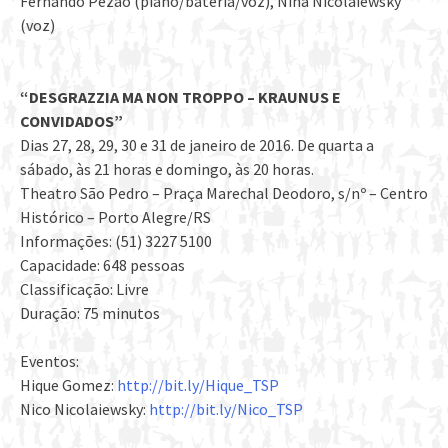
Fernando Pezão (piano/batería/voz), Nina Nicolaiewsky
(voz)
“DESGRAZZIA MA NON TROPPO – KRAUNUS E
CONVIDADOS”
Dias 27, 28, 29, 30 e 31 de janeiro de 2016. De quarta a
sábado, às 21 horas e domingo, às 20 horas.
Theatro São Pedro – Praça Marechal Deodoro, s/nº – Centro
Histórico – Porto Alegre/RS
Informações: (51) 3227 5100
Capacidade: 648 pessoas
Classificação: Livre
Duração: 75 minutos
Eventos:
Hique Gomez:
http://bit.ly/Hique_TSP
Nico Nicolaiewsky:
http://bit.ly/Nico_TSP