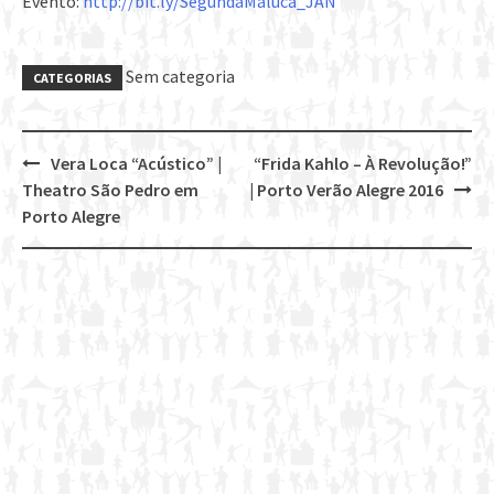
Evento:
http://bit.ly/SegundaMaluca_JAN
Sem categoria
CATEGORIAS
Vera Loca “Acústico” |
“Frida Kahlo – À Revolução!”
Post
Theatro São Pedro em
| Porto Verão Alegre 2016
navigation
Porto Alegre