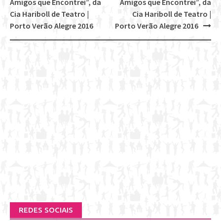
Post
Amigos que Encontrei”, da
Amigos que Encontrei”, da
navigation
Cia Hariboll de Teatro |
Cia Hariboll de Teatro |
Porto Verão Alegre 2016
Porto Verão Alegre 2016
REDES SOCIAIS