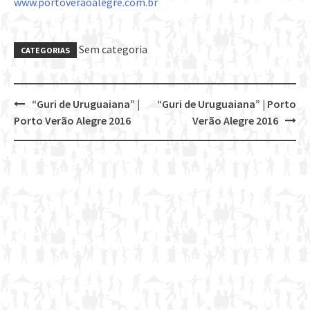
www.portoveraoalegre.com.br
Sem categoria
CATEGORIAS
“Guri de Uruguaiana” |
“Guri de Uruguaiana” | Porto
Post
Porto Verão Alegre 2016
Verão Alegre 2016
navigation