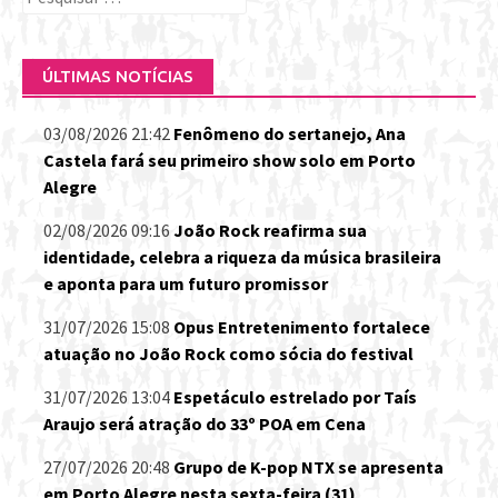
por:
ÚLTIMAS NOTÍCIAS
03/08/2026 21:42
Fenômeno do sertanejo, Ana
Castela fará seu primeiro show solo em Porto
Alegre
02/08/2026 09:16
João Rock reafirma sua
identidade, celebra a riqueza da música brasileira
e aponta para um futuro promissor
31/07/2026 15:08
Opus Entretenimento fortalece
atuação no João Rock como sócia do festival
31/07/2026 13:04
Espetáculo estrelado por Taís
Araujo será atração do 33º POA em Cena
27/07/2026 20:48
Grupo de K-pop NTX se apresenta
em Porto Alegre nesta sexta-feira (31)