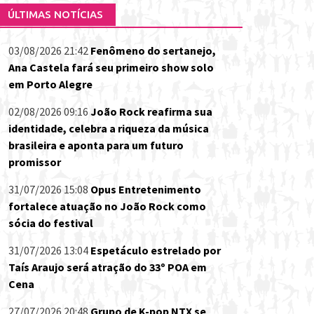
ÚLTIMAS NOTÍCIAS
03/08/2026 21:42
Fenômeno do sertanejo,
Ana Castela fará seu primeiro show solo
em Porto Alegre
02/08/2026 09:16
João Rock reafirma sua
identidade, celebra a riqueza da música
brasileira e aponta para um futuro
promissor
31/07/2026 15:08
Opus Entretenimento
fortalece atuação no João Rock como
sócia do festival
31/07/2026 13:04
Espetáculo estrelado por
Taís Araujo será atração do 33º POA em
Cena
27/07/2026 20:48
Grupo de K-pop NTX se