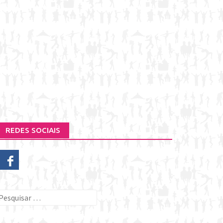
REDES SOCIAIS
esquisar
or: