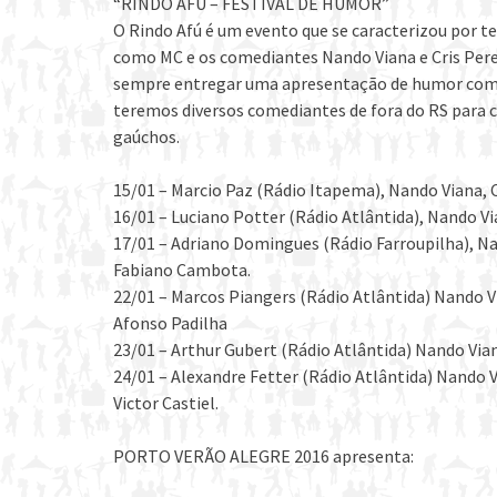
“RINDO AFÚ – FESTIVAL DE HUMOR”
O Rindo Afú é um evento que se caracterizou por t
como MC e os comediantes Nando Viana e Cris Per
sempre entregar uma apresentação de humor com v
teremos diversos comediantes de fora do RS para 
gaúchos.
15/01 – Marcio Paz (Rádio Itapema), Nando Viana, Cr
16/01 – Luciano Potter (Rádio Atlântida), Nando Via
17/01 – Adriano Domingues (Rádio Farroupilha), Na
Fabiano Cambota.
22/01 – Marcos Piangers (Rádio Atlântida) Nando V
Afonso Padilha
23/01 – Arthur Gubert (Rádio Atlântida) Nando Viana
24/01 – Alexandre Fetter (Rádio Atlântida) Nando V
Victor Castiel.
PORTO VERÃO ALEGRE 2016 apresenta: