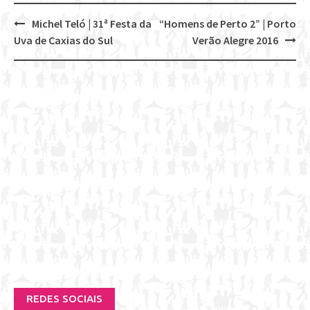
Michel Teló | 31ª Festa da
“Homens de Perto 2” | Porto
Post
Uva de Caxias do Sul
Verão Alegre 2016
navigation
REDES SOCIAIS