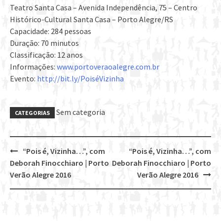
Teatro Santa Casa – Avenida Independência, 75 – Centro
Histórico-Cultural Santa Casa – Porto Alegre/RS
Capacidade: 284 pessoas
Duração: 70 minutos
Classificação: 12 anos
Informações:
www.portoveraoalegre.com.br
Evento:
http://bit.ly/PoiséVizinha
Sem categoria
CATEGORIAS
“Pois é, Vizinha…”, com
“Pois é, Vizinha…”, com
Post
Deborah Finocchiaro | Porto
Deborah Finocchiaro | Porto
navigation
Verão Alegre 2016
Verão Alegre 2016