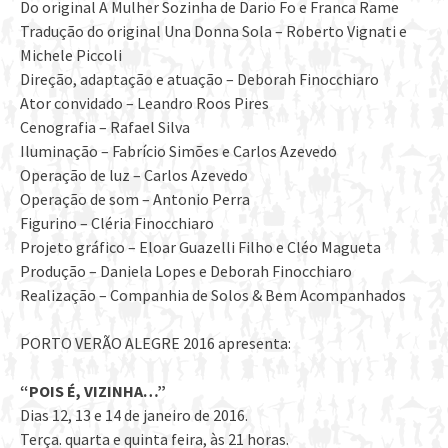
Do original A Mulher Sozinha de Dario Fo e Franca Rame
Tradução do original Una Donna Sola – Roberto Vignati e
Michele Piccoli
Direção, adaptação e atuação – Deborah Finocchiaro
Ator convidado – Leandro Roos Pires
Cenografia – Rafael Silva
Iluminação – Fabrício Simões e Carlos Azevedo
Operação de luz – Carlos Azevedo
Operação de som – Antonio Perra
Figurino – Cléria Finocchiaro
Projeto gráfico – Eloar Guazelli Filho e Cléo Magueta
Produção – Daniela Lopes e Deborah Finocchiaro
Realização – Companhia de Solos & Bem Acompanhados
PORTO VERÃO ALEGRE 2016 apresenta:
“POIS É, VIZINHA…”
Dias 12, 13 e 14 de janeiro de 2016.
Terça. quarta e quinta feira, às 21 horas.