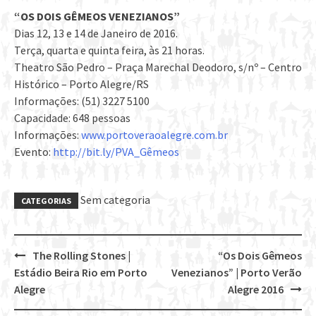
“OS DOIS GÊMEOS VENEZIANOS”
Dias 12, 13 e 14 de Janeiro de 2016.
Terça, quarta e quinta feira, às 21 horas.
Theatro São Pedro – Praça Marechal Deodoro, s/nº – Centro
Histórico – Porto Alegre/RS
Informações: (51) 3227 5100
Capacidade: 648 pessoas
Informações:
www.portoveraoalegre.com.br
Evento:
http://bit.ly/PVA_Gêmeos
Sem categoria
CATEGORIAS
The Rolling Stones |
“Os Dois Gêmeos
Post
Estádio Beira Rio em Porto
Venezianos” | Porto Verão
navigation
Alegre
Alegre 2016