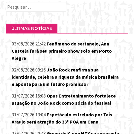
Pesquisar
por:
ÚLTIMAS NOTÍCIAS
03/08/2026 21:42
Fenômeno do sertanejo, Ana
Castela fará seu primeiro show solo em Porto
Alegre
02/08/2026 09:16
João Rock reafirma sua
identidade, celebra a riqueza da música brasileira
e aponta para um futuro promissor
31/07/2026 15:08
Opus Entretenimento fortalece
atuação no João Rock como sócia do festival
31/07/2026 13:04
Espetáculo estrelado por Taís
Araujo será atração do 33º POA em Cena
27/07/2026 20:48
Grupo de K-pop NTX se apresenta