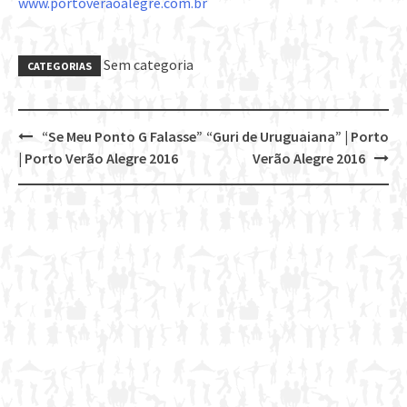
www.portoveraoalegre.com.br
Sem categoria
CATEGORIAS
“Se Meu Ponto G Falasse”
“Guri de Uruguaiana” | Porto
Post
| Porto Verão Alegre 2016
Verão Alegre 2016
navigation