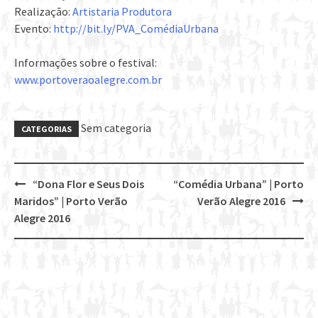
Realização:
Artistaria Produtora
Evento:
http://bit.ly/PVA_ComédiaUrbana
Informações sobre o festival:
www.portoveraoalegre.com.br
Sem categoria
CATEGORIAS
“Dona Flor e Seus Dois
“Comédia Urbana” | Porto
Post
Maridos” | Porto Verão
Verão Alegre 2016
navigation
Alegre 2016