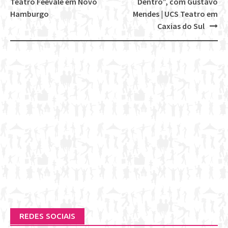
Post
Teatro Feevale em Novo
Dentro”, com Gustavo
navigation
Hamburgo
Mendes | UCS Teatro em
Caxias do Sul
REDES SOCIAIS