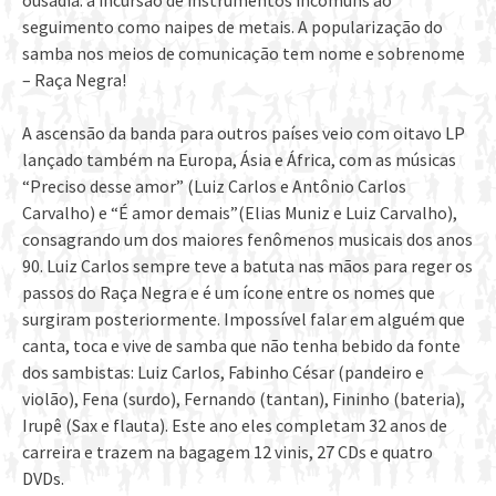
ousadia: a incursão de instrumentos incomuns ao
seguimento como naipes de metais. A popularização do
samba nos meios de comunicação tem nome e sobrenome
– Raça Negra!
A ascensão da banda para outros países veio com oitavo LP
lançado também na Europa, Ásia e África, com as músicas
“Preciso desse amor” (Luiz Carlos e Antônio Carlos
Carvalho) e “É amor demais”(Elias Muniz e Luiz Carvalho),
consagrando um dos maiores fenômenos musicais dos anos
90. Luiz Carlos sempre teve a batuta nas mãos para reger os
passos do Raça Negra e é um ícone entre os nomes que
surgiram posteriormente. Impossível falar em alguém que
canta, toca e vive de samba que não tenha bebido da fonte
dos sambistas: Luiz Carlos, Fabinho César (pandeiro e
violão), Fena (surdo), Fernando (tantan), Fininho (bateria),
Irupê (Sax e flauta). Este ano eles completam 32 anos de
carreira e trazem na bagagem 12 vinis, 27 CDs e quatro
DVDs.