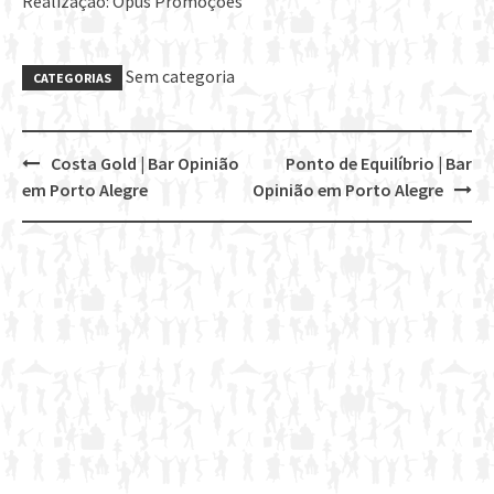
Realização: Opus Promoções
Sem categoria
CATEGORIAS
Costa Gold | Bar Opinião
Ponto de Equilíbrio | Bar
Post
em Porto Alegre
Opinião em Porto Alegre
navigation