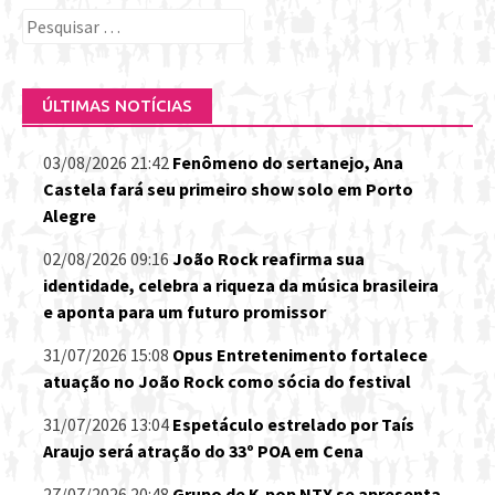
Pesquisar
por:
ÚLTIMAS NOTÍCIAS
03/08/2026 21:42
Fenômeno do sertanejo, Ana
Castela fará seu primeiro show solo em Porto
Alegre
02/08/2026 09:16
João Rock reafirma sua
identidade, celebra a riqueza da música brasileira
e aponta para um futuro promissor
31/07/2026 15:08
Opus Entretenimento fortalece
atuação no João Rock como sócia do festival
31/07/2026 13:04
Espetáculo estrelado por Taís
Araujo será atração do 33º POA em Cena
27/07/2026 20:48
Grupo de K-pop NTX se apresenta