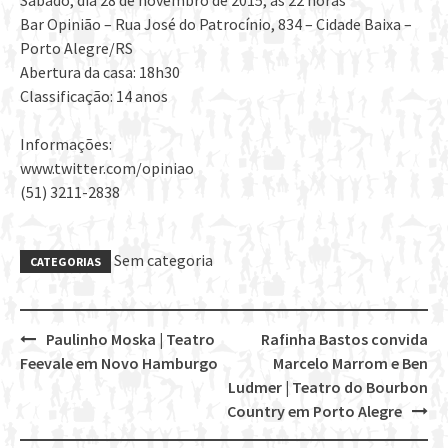
Sábado, dia 28 de novembro de 2015, às 22 horas
Bar Opinião – Rua José do Patrocínio, 834 – Cidade Baixa –
Porto Alegre/RS
Abertura da casa: 18h30
Classificação: 14 anos
Informações:
www.twitter.com/opiniao
(51) 3211-2838
Sem categoria
CATEGORIAS
Paulinho Moska | Teatro
Rafinha Bastos convida
Post
Feevale em Novo Hamburgo
Marcelo Marrom e Ben
navigation
Ludmer | Teatro do Bourbon
Country em Porto Alegre