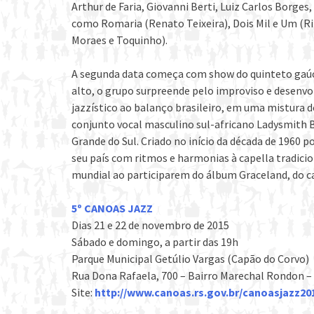
Arthur de Faria, Giovanni Berti, Luiz Carlos Borge
como Romaria (Renato Teixeira), Dois Mil e Um (Rit
Moraes e Toquinho).
A segunda data começa com show do quinteto gaúch
alto, o grupo surpreende pelo improviso e desenvol
jazzístico ao balanço brasileiro, em uma mistura 
conjunto vocal masculino sul-africano Ladysmith 
Grande do Sul. Criado no início da década de 1960 
seu país com ritmos e harmonias à capella tradici
mundial ao participarem do álbum Graceland, do 
5º CANOAS JAZZ
Dias 21 e 22 de novembro de 2015
Sábado e domingo, a partir das 19h
Parque Municipal Getúlio Vargas (Capão do Corvo)
Rua Dona Rafaela, 700 – Bairro Marechal Rondon 
Site:
http://www.canoas.rs.gov.br/canoasjazz20