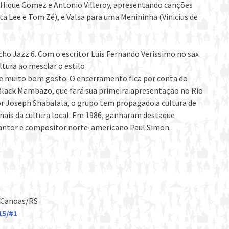
s, Hique Gomez e Antonio Villeroy, apresentando canções
a Lee e Tom Zé), e Valsa para uma Menininha (Vinicius de
o Jazz 6. Com o escritor Luis Fernando Verissimo no sax
tura ao mesclar o estilo
de muito bom gosto. O encerramento fica por conta do
Black Mambazo, que fará sua primeira apresentação no Rio
por Joseph Shabalala, o grupo tem propagado a cultura de
onais da cultura local. Em 1986, ganharam destaque
cantor e compositor norte-americano Paul Simon.
– Canoas/RS
15/#1