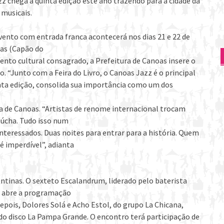
 chega à quinta edição este ano trazendo para a cidade da
musicais.
evento com entrada franca acontecerá nos dias 21 e 22 de
gas (Capão do
nto cultural consagrado, a Prefeitura de Canoas insere o
 “Junto com a Feira do Livro, o Canoas Jazz é o principal
inta edição, consolida sua importância como um dos
ura de Canoas. “Artistas de renome internacional trocam
aúcha. Tudo isso num
nteressados. Duas noites para entrar para a história. Quem
 é imperdível”, adianta
tinas. O sexteto Escalandrum, liderado pelo baterista
–, abre a programação
epois, Dolores Solá e Acho Estol, do grupo La Chicana,
o disco La Pampa Grande. O encontro terá participação de