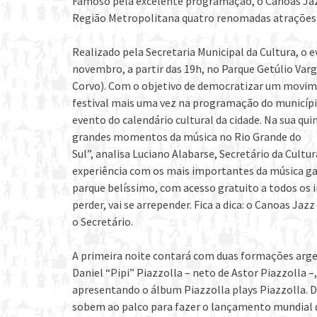
Famoso pela excelente programação, o Canoas Jazz
Região Metropolitana quatro renomadas atrações 
Realizado pela Secretaria Municipal da Cultura, o 
novembro, a partir das 19h, no Parque Getúlio Var
Corvo). Com o objetivo de democratizar um movime
festival mais uma vez na programação do município.
evento do calendário cultural da cidade. Na sua qu
grandes momentos da música no Rio Grande do
Sul”, analisa Luciano Alabarse, Secretário da Cult
experiência com os mais importantes da música g
parque belíssimo, com acesso gratuito a todos os i
perder, vai se arrepender. Fica a dica: o Canoas Jazz
o Secretário.
A primeira noite contará com duas formações argen
Daniel “Pipi” Piazzolla – neto de Astor Piazzolla 
apresentando o álbum Piazzolla plays Piazzolla. D
sobem ao palco para fazer o lançamento mundial d