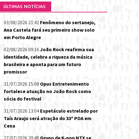
ÚLTIMAS NOTÍCIAS
03/08/2026 21:42
Fenômeno do sertanejo,
Ana Castela fará seu primeiro show solo
em Porto Alegre
02/08/2026 09:16
João Rock reafirma sua
identidade, celebra a riqueza da música
brasileira e aponta para um futuro
promissor
31/07/2026 15:08
Opus Entretenimento
fortalece atuação no João Rock como
sócia do festival
31/07/2026 13:04
Espetáculo estrelado por
Taís Araujo será atração do 33º POA em
Cena
27/07/2026 20:48
Grupo de K-pop NTX se