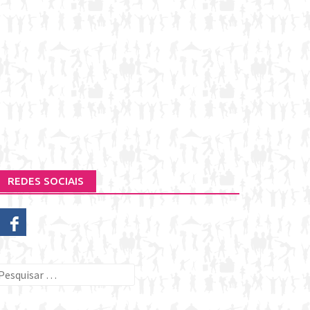
REDES SOCIAIS
esquisar
or: