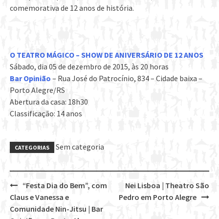
comemorativa de 12 anos de história.
O TEATRO MÁGICO – SHOW DE ANIVERSÁRIO DE 12 ANOS
Sábado, dia 05 de dezembro de 2015, às 20 horas
Bar Opinião
– Rua José do Patrocínio, 834 – Cidade baixa –
Porto Alegre/RS
Abertura da casa: 18h30
Classificação: 14 anos
Sem categoria
CATEGORIAS
“Festa Dia do Bem”, com
Nei Lisboa | Theatro São
Post
Claus e Vanessa e
Pedro em Porto Alegre
navigation
Comunidade Nin-Jitsu | Bar