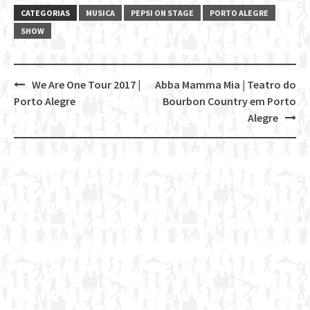
CATEGORIAS
MUSICA
PEPSI ON STAGE
PORTO ALEGRE
SHOW
We Are One Tour 2017 |
Abba Mamma Mia | Teatro do
Post
Porto Alegre
Bourbon Country em Porto
navigation
Alegre