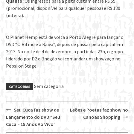
Quanto:
Os ingressos para a pista custam entre R$ 55
(promocional, disponível para qualquer pessoa) e R$ 180
(inteira).
O Planet Hemp está de volta a Porto Alegre para lançar o
DVD “O Ritmo e a Raiva”, depois de passar pela capital em
2013. Na noite de 4 de dezembro, a partir das 23h, o grupo
liderado por D2 e Bnegão vai comandar um showzaço no
Pepsi on Stage.
Sem categoria
CATEGORIAS
Seu Cuca faz show de
Leões e Poetas faz show no
Post
Lançamento do DVD “Seu
Canoas Shopping
navigation
Cuca – 15 Anos Ao Vivo”