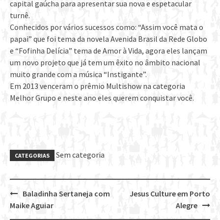
capital gaúcha para apresentar sua nova e espetacular
turnê.
Conhecidos por vários sucessos como: “Assim você mata o
papai” que foi tema da novela Avenida Brasil da Rede Globo
e “Fofinha Delícia” tema de Amor à Vida, agora eles lançam
um novo projeto que já tem um êxito no âmbito nacional
muito grande com a música “Instigante”.
Em 2013 venceram o prêmio Multishow na categoria
Melhor Grupo e neste ano eles querem conquistar você.
Sem categoria
CATEGORIAS
Baladinha Sertaneja com
Jesus Culture em Porto
Post
Maike Aguiar
Alegre
navigation