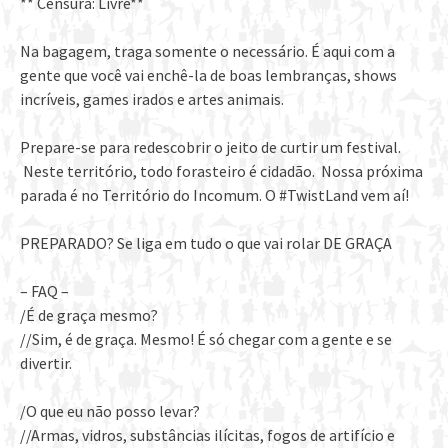
** Censura: Livre**
Na bagagem, traga somente o necessário. É aqui com a
gente que você vai enchê-la de boas lembranças, shows
incríveis, games irados e artes animais.
Prepare-se para redescobrir o jeito de curtir um festival.
Neste território, todo forasteiro é cidadão. Nossa próxima
parada é no Território do Incomum. O #TwistLand vem aí!
PREPARADO? Se liga em tudo o que vai rolar DE GRAÇA
– FAQ –
/É de graça mesmo?
//Sim, é de graça. Mesmo! É só chegar com a gente e se
divertir.
/O que eu não posso levar?
//Armas, vidros, substâncias ilícitas, fogos de artifício e