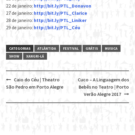
22 de janeiro:
http://bit.ly/PTL_Donavon
27 de janeiro:
http://bit.ly/PTL_Clarice
28 de janeiro:
http://bit.ly/PTL_Liniker
29 de janeiro:
http://bit.ly/PTL_Céu
CATEGORIAS
ATLÂNTIDA
FESTIVAL
GRÁTIS
MUSICA
SHOW
XANGRI-LÁ
Caio do Céu | Theatro
Cuco – A Linguagem dos
Post
São Pedro em Porto Alegre
Bebês no Teatro | Porto
navigation
Verão Alegre 2017