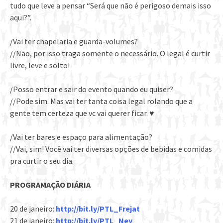
tudo que leve a pensar “Será que não é perigoso demais isso
aqui?”.
/Vai ter chapelaria e guarda-volumes?
//Não, por isso traga somente o necessário. O legal é curtir
livre, leve e solto!
/Posso entrar e sair do evento quando eu quiser?
//Pode sim. Mas vai ter tanta coisa legal rolando que a
gente tem certeza que vc vai querer ficar. ♥
/Vai ter bares e espaço para alimentação?
//Vai, sim! Você vai ter diversas opções de bebidas e comidas
pra curtir o seu dia.
PROGRAMAÇÃO DIÁRIA
20 de janeiro:
http://bit.ly/PTL_Frejat
21 de janeiro:
http://bit.ly/PTL_Ney