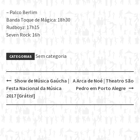
– Palco Berlim
Banda Toque de Mágica: 18h30
Rudboyz: 17h15
Seven Rock: 16h
Sem categoria
CATEGORIAS
Show de Música Gaúcha |
A Arca de Noé | Theatro São
Post
Festa Nacional da Música
Pedro em Porto Alegre
navigation
2017 [Grátis!]