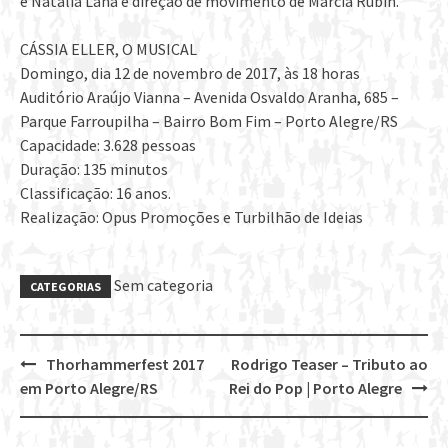
e Natália Lana e direção de movimento de Márcia Rubin.
CÁSSIA ELLER, O MUSICAL
Domingo, dia 12 de novembro de 2017, às 18 horas
Auditório Araújo Vianna – Avenida Osvaldo Aranha, 685 –
Parque Farroupilha – Bairro Bom Fim – Porto Alegre/RS
Capacidade: 3.628 pessoas
Duração: 135 minutos
Classificação: 16 anos.
Realização: Opus Promoções e Turbilhão de Ideias
Sem categoria
CATEGORIAS
Thorhammerfest 2017
Rodrigo Teaser – Tributo ao
Post
em Porto Alegre/RS
Rei do Pop | Porto Alegre
navigation