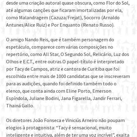
desde uma criação autoral quase obscura, como Flor do Sol,
até algumas canções que ficaram imortalizadas por ela,
como Malandragem (Cazuza/Frejat), Socorro (Arnaldo
Antunes/Alice Ruiz) e Por Enquanto (Renato Russo).
O amigo Nando Reis, que é também personagem do
espetáculo, comparece com várias composições no
repertório, como All Star, O Segundo Sol, Relicário, Luz dos
Olhos e E.C.T., entre outras.O papel-título é interpretado
por Tacy de Campos, atriz e cantora de Curitiba que foi
escolhida entre mais de 1000 candidatas que se inscreveram
para as audições, quando foi definido também todo o
elenco, que conta ainda com Eline Porto, Emerson
Espíndola, Juliane Bodini, Jana Figarella, Jandir Ferrari,
Thainá Gallo.
Os diretores João Fonseca e Viniciús Arneiro não poupam
elogios à protagonista: “Tacy é sensacional, muito
inteligente e intuitiva, além de ter uma voz incrível”, exalta