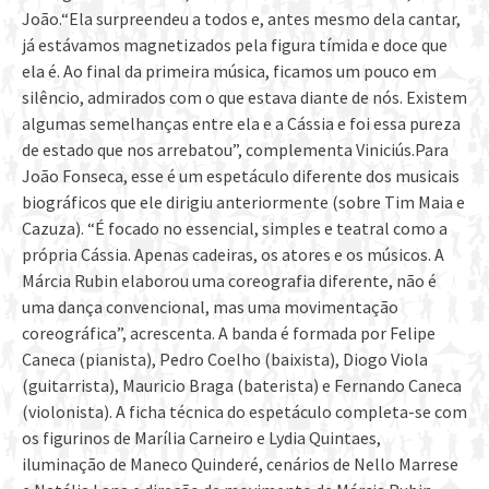
João.“Ela surpreendeu a todos e, antes mesmo dela cantar,
já estávamos magnetizados pela figura tímida e doce que
ela é. Ao final da primeira música, ficamos um pouco em
silêncio, admirados com o que estava diante de nós. Existem
algumas semelhanças entre ela e a Cássia e foi essa pureza
de estado que nos arrebatou”, complementa Viniciús.Para
João Fonseca, esse é um espetáculo diferente dos musicais
biográficos que ele dirigiu anteriormente (sobre Tim Maia e
Cazuza). “É focado no essencial, simples e teatral como a
própria Cássia. Apenas cadeiras, os atores e os músicos. A
Márcia Rubin elaborou uma coreografia diferente, não é
uma dança convencional, mas uma movimentação
coreográfica”, acrescenta. A banda é formada por Felipe
Caneca (pianista), Pedro Coelho (baixista), Diogo Viola
(guitarrista), Mauricio Braga (baterista) e Fernando Caneca
(violonista). A ficha técnica do espetáculo completa-se com
os figurinos de Marília Carneiro e Lydia Quintaes,
iluminação de Maneco Quinderé, cenários de Nello Marrese