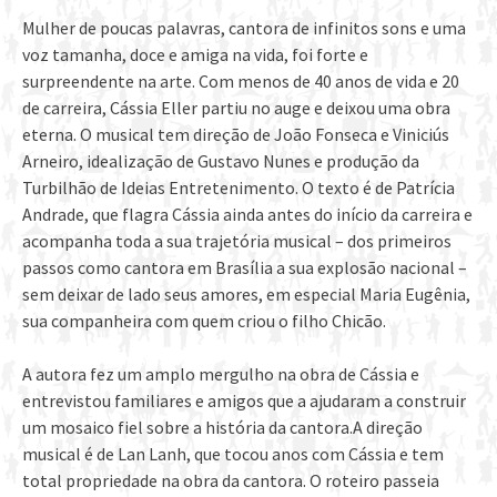
Mulher de poucas palavras, cantora de infinitos sons e uma
voz tamanha, doce e amiga na vida, foi forte e
surpreendente na arte. Com menos de 40 anos de vida e 20
de carreira, Cássia Eller partiu no auge e deixou uma obra
eterna. O musical tem direç
ão de João Fonseca e Viniciús
Arneiro, idealização de Gustavo Nunes e produção da
Turbilhão de Ideias Entretenimento. O texto é de Patrícia
Andrade, que flagra Cássia ainda antes do início da carreira e
acompanha toda a sua trajetória musical – dos primeiros
passos como cantora em Brasília a sua explosão nacional –
sem deixar de lado seus amores, em especial Maria Eugênia,
sua companheira com quem criou o filho Chicão.
A autora fez um amplo mergulho na obra de Cássia e
entrevistou familiares e amigos que a ajudaram a construir
um mosaico fiel sobre a história da cantora.A direção
musical é de Lan Lanh, que tocou anos com Cássia e tem
total propriedade na obra da cantora. O roteiro passeia