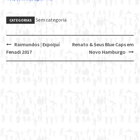
Sem categoria
CATEGORIAS
Raimundos | ExpoIjuí
Renato & Seus Blue Caps em
Post
Fenadi 2017
Novo Hamburgo
navigation