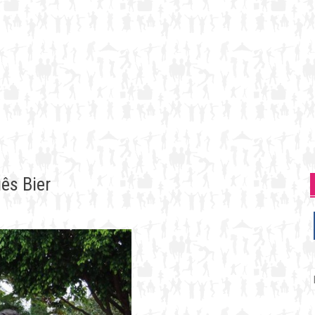
ês Bier
P
p