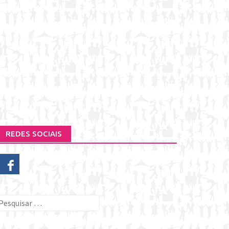
REDES SOCIAIS
esquisar
or: