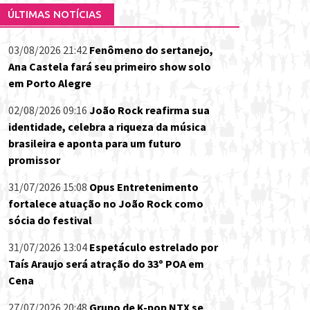
ÚLTIMAS NOTÍCIAS
03/08/2026 21:42
Fenômeno do sertanejo,
Ana Castela fará seu primeiro show solo
em Porto Alegre
02/08/2026 09:16
João Rock reafirma sua
identidade, celebra a riqueza da música
brasileira e aponta para um futuro
promissor
31/07/2026 15:08
Opus Entretenimento
fortalece atuação no João Rock como
sócia do festival
31/07/2026 13:04
Espetáculo estrelado por
Taís Araujo será atração do 33º POA em
Cena
27/07/2026 20:48
Grupo de K-pop NTX se