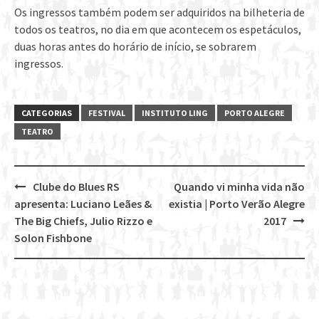
Os ingressos também podem ser adquiridos na bilheteria de
todos os teatros, no dia em que acontecem os espetáculos,
duas horas antes do horário de início, se sobrarem
ingressos.
CATEGORIAS
FESTIVAL
INSTITUTO LING
PORTO ALEGRE
TEATRO
Clube do Blues RS
Quando vi minha vida não
Post
apresenta: Luciano Leães &
existia | Porto Verão Alegre
navigation
The Big Chiefs, Julio Rizzo e
2017
Solon Fishbone