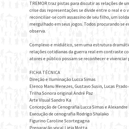
TREMOR traz pistas para discutir as relações de u
crise das representações se divide entre o real e o
reconciliar-se com assassino de seu filho, um sold
mergulhado em seus jogos. Todos procurando se e
observa.
Complexo e midiático, sem uma estrutura dramáti
relações cotidianas da guerra real em contraste c
atores e público possam se reconhecer e vivenciar
FICHA TÉCNICA
Direção e Iluminação Lucca Simas
Elenco Manu Menezes, Gustavo Susin, Lucas Prado 
Trilha Sonora original André Paz
Arte Visual Sandro Ka
Concepção de Cenografia Lucca Simas e Alexandre 
Execução de cenografia Rodrigo Shalako
Figurino Caroline Scortegagna
Preparação vocal Ligia Motta