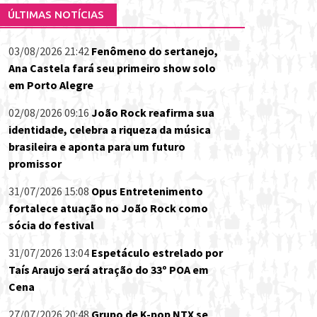
ÚLTIMAS NOTÍCIAS
03/08/2026 21:42
Fenômeno do sertanejo,
Ana Castela fará seu primeiro show solo
em Porto Alegre
02/08/2026 09:16
João Rock reafirma sua
identidade, celebra a riqueza da música
brasileira e aponta para um futuro
promissor
31/07/2026 15:08
Opus Entretenimento
fortalece atuação no João Rock como
sócia do festival
31/07/2026 13:04
Espetáculo estrelado por
Taís Araujo será atração do 33º POA em
Cena
27/07/2026 20:48
Grupo de K-pop NTX se