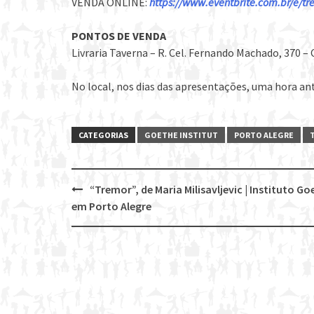
VENDA ONLINE:
https://www.eventbrite.com.br/e/tr
PONTOS DE VENDA
Livraria Taverna – R. Cel. Fernando Machado, 370 –
No local, nos dias das apresentações, uma hora an
CATEGORIAS
GOETHE INSTITUT
PORTO ALEGRE
“Tremor”, de Maria Milisavljevic | Instituto Go
Post
em Porto Alegre
navigation