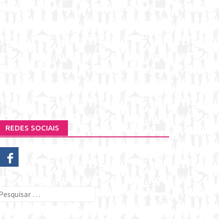
REDES SOCIAIS
esquisar
or: