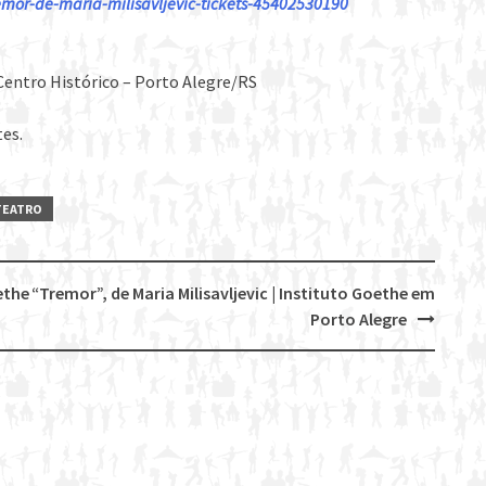
emor-de-maria-milisavljevic-tickets-45402530190
 Centro Histórico – Porto Alegre/RS
tes.
TEATRO
ethe
“Tremor”, de Maria Milisavljevic | Instituto Goethe em
Porto Alegre